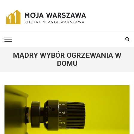
Skip
to
content
(Press
MOJA-WARSZAWA
Portal miasta Warszawa i okolic
Enter)
MĄDRY WYBÓR OGRZEWANIA W
DOMU