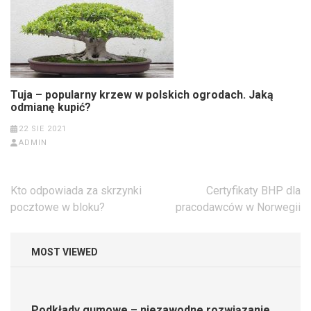
Tuja – popularny krzew w polskich ogrodach. Jaką
odmianę kupić?
22 SIE 2021
ADMIN
Nawigacja
Kto odpowiada za skrzynki
Certyfikaty BHP dla
wpisu
pocztowe w bloku?
pracodawców w Norwegii
MOST VIEWED
Podkłady gumowe – niezawodne rozwiązanie