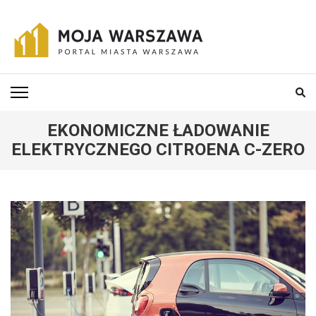
Skip
to
content
(Press
MOJA-WARSZAWA
Portal miasta Warszawa i okolic
Enter)
EKONOMICZNE ŁADOWANIE
ELEKTRYCZNEGO CITROENA C-ZERO