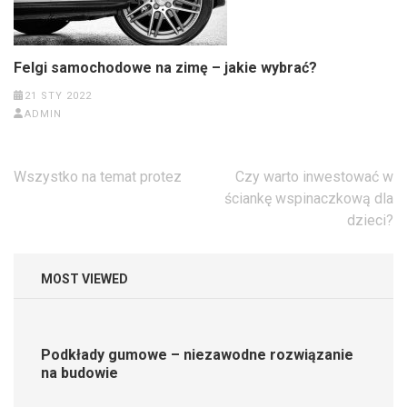
Felgi samochodowe na zimę – jakie wybrać?
21 STY 2022
ADMIN
Nawigacja
Wszystko na temat protez
Czy warto inwestować w
wpisu
ściankę wspinaczkową dla
dzieci?
MOST VIEWED
Podkłady gumowe – niezawodne rozwiązanie
na budowie