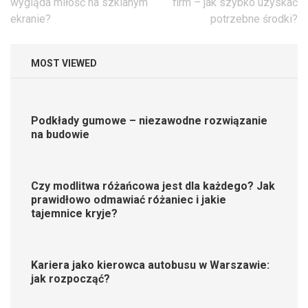
wpisu
wygląda miłość na szklanym
firm – jak szybko uzyskać
ekranie?
potrzebne środki?
MOST VIEWED
Podkłady gumowe – niezawodne rozwiązanie
na budowie
Czy modlitwa różańcowa jest dla każdego? Jak
prawidłowo odmawiać różaniec i jakie
tajemnice kryje?
Kariera jako kierowca autobusu w Warszawie:
jak rozpocząć?