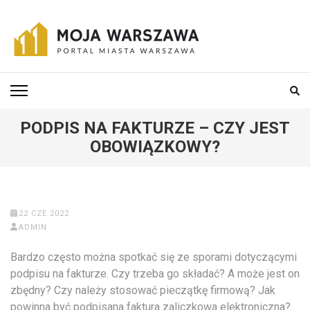
Skip
to
content
(Press
MOJA-WARSZAWA
Portal miasta Warszawa i okolic
Enter)
PODPIS NA FAKTURZE – CZY JEST
OBOWIĄZKOWY?
22 CZE 2022
ADMIN
Bardzo często można spotkać się ze sporami dotyczącymi
podpisu na fakturze. Czy trzeba go składać? A może jest on
zbędny? Czy należy stosować pieczątkę firmową? Jak
powinna być podpisana
faktura zaliczkowa
elektroniczna?