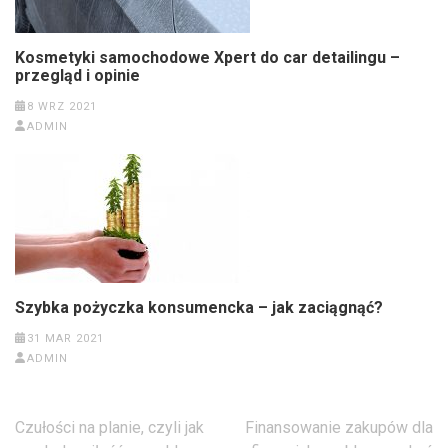
Kosmetyki samochodowe Xpert do car detailingu –
przegląd i opinie
8 WRZ 2021
ADMIN
Szybka pożyczka konsumencka – jak zaciągnąć?
31 MAR 2021
ADMIN
Nawigacja
Czułości na planie, czyli jak
Finansowanie zakupów dla