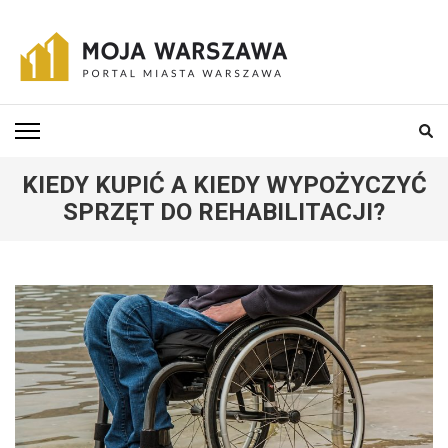
Skip
to
content
(Press
MOJA-WARSZAWA
Portal miasta Warszawa i okolic
Enter)
KIEDY KUPIĆ A KIEDY WYPOŻYCZYĆ
SPRZĘT DO REHABILITACJI?