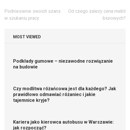
Nawigacja
Podniesienie swoich szans
Od czego zależy cena mebli
wpisu
w szukaniu pracy
biurowych?
MOST VIEWED
Podkłady gumowe – niezawodne rozwiązanie
na budowie
Czy modlitwa różańcowa jest dla każdego? Jak
prawidłowo odmawiać różaniec i jakie
tajemnice kryje?
Kariera jako kierowca autobusu w Warszawie:
jak rozpocząć?