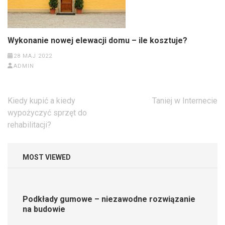
Wykonanie nowej elewacji domu – ile kosztuje?
28 MAJ 2022
ADMIN
Nawigacja
Kiedy kupić a kiedy
Taniej w Internecie
wpisu
wypożyczyć sprzęt do
rehabilitacji?
MOST VIEWED
Podkłady gumowe – niezawodne rozwiązanie
na budowie