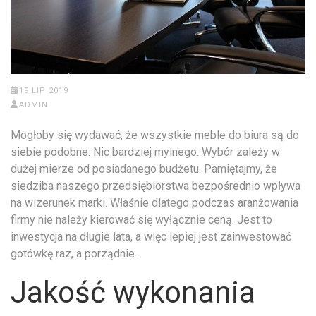
19 LIP 2019
ADMIN
Mogłoby się wydawać, że wszystkie meble do biura są do
siebie podobne. Nic bardziej mylnego. Wybór zależy w
dużej mierze od posiadanego budżetu. Pamiętajmy, że
siedziba naszego przedsiębiorstwa bezpośrednio wpływa
na wizerunek marki. Właśnie dlatego podczas aranżowania
firmy nie należy kierować się wyłącznie ceną. Jest to
inwestycja na długie lata, a więc lepiej jest zainwestować
gotówkę raz, a porządnie.
Jakość wykonania