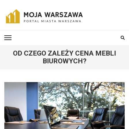
Skip
to
content
(Press
MOJA-WARSZAWA
Portal miasta Warszawa i okolic
Enter)
OD CZEGO ZALEŻY CENA MEBLI
BIUROWYCH?