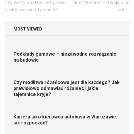
Nawigacja
Czy warto postawić na perukę
Best Western – Twoja sieć
wpisu
z włosów syntetycznych?
hoteli
MOST VIEWED
Podkłady gumowe – niezawodne rozwiązanie
na budowie
Czy modlitwa różańcowa jest dla każdego? Jak
prawidłowo odmawiać różaniec i jakie
tajemnice kryje?
Kariera jako kierowca autobusu w Warszawie:
jak rozpocząć?