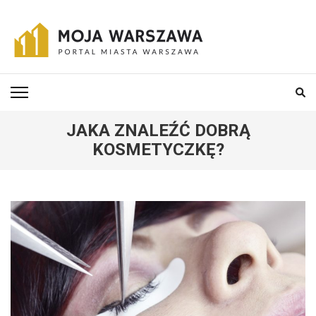
Skip
to
content
(Press
MOJA-WARSZAWA
Portal miasta Warszawa i okolic
Enter)
JAKA ZNALEŹĆ DOBRĄ
KOSMETYCZKĘ?