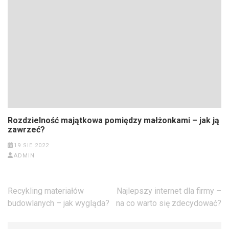
Rozdzielność majątkowa pomiędzy małżonkami – jak ją
zawrzeć?
19 SIE 2022
ADMIN
Nawigacja
Recykling materiałów
Najlepszy internet dla firmy –
wpisu
budowlanych – jak wygląda?
na co warto się zdecydować?