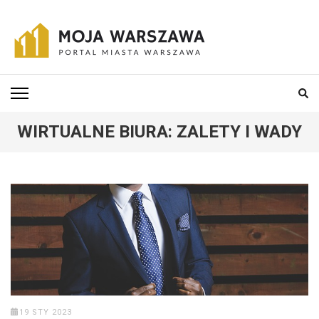
Skip
to
content
(Press
MOJA-WARSZAWA
Portal miasta Warszawa i okolic
Enter)
WIRTUALNE BIURA: ZALETY I WADY
19 STY 2023