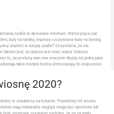
amskiej szafie to absolutne minimum. Wśród pięciu par
łmi, buty na randkę, imprezę i oczywiście buty na trening.
yśmy znaleźć w swojej szafie? Oczywiście, że nie.
 faktem jest, że dobrze jest mieć wybór. Dobrym
eż to, że posłużą nam one znacznie dłużej, niż jedna para
wybierają takie modele butów, które pasują do większości
wiosnę 2020?
biety to sneakersy na koturnie. Prawdziwy hit wiosny
turnie mają niebanalny wygląd, mogą być sportowe lub
ie buty sportowe, ponieważ sądzimy, że są za mało