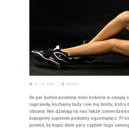
26 LIP 2020
ADMIN
Ile par butów powinna mieć kobieta w swojej sz
naprawdę kochamy buty i nie ma limitu, który 
obuwia. Nie działają na nas także stwierdzen
kupujemy zupełnie podobny egzemplarz. Przeci
powód, by kupić dwie pary szpilek tego sameg