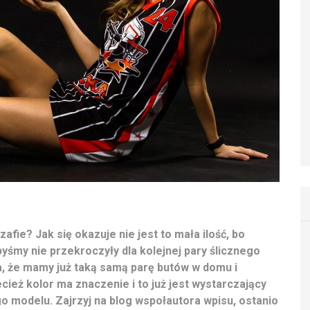
afie? Jak się okazuje nie jest to mała ilość, bo
byśmy nie przekroczyły dla kolejnej pary ślicznego
ia, że mamy już taką samą parę butów w domu i
eż kolor ma znaczenie i to już jest wystarczający
o modelu. Zajrzyj na blog wspołautora wpisu, ostanio