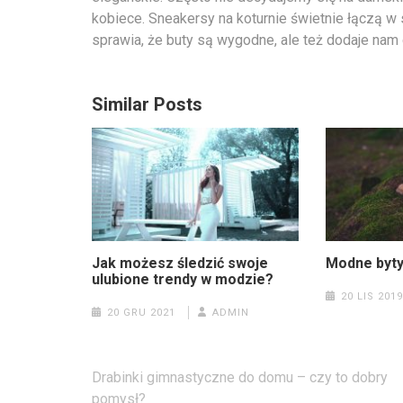
kobiece. Sneakersy na koturnie świetnie łączą w 
sprawia, że buty są wygodne, ale też dodaje nam
Similar Posts
Jak możesz śledzić swoje
Modne byt
ulubione trendy w modzie?
20 LIS 2019
20 GRU 2021
ADMIN
Nawigacja
Drabinki gimnastyczne do domu – czy to dobry
wpisu
pomysł?