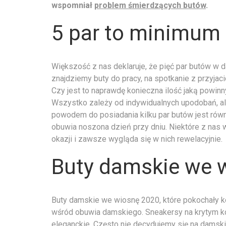
wspomniał
problem śmierdzących butów
.
5 par to minimum
Większość z nas deklaruje, że pięć par butów w d
znajdziemy buty do pracy, na spotkanie z przyjació
Czy jest to naprawdę konieczna ilość jaką powinn
Wszystko zależy od indywidualnych upodobań, ale
powodem do posiadania kilku par butów jest równi
obuwia noszona dzień przy dniu. Niektóre z nas 
okazji i zawsze wygląda się w nich rewelacyjnie.
Buty damskie we 
Buty damskie we wiosnę 2020, które pokochały ko
wśród obuwia damskiego. Sneakersy na krytym ko
eleganckie. Często nie decydujemy się na damsk