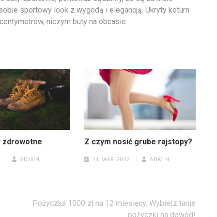
sobie sportowy look z wygodą i elegancją. Ukryty koturn
 centymetrów, niczym buty na obcasie.
y zdrowotne
Z czym nosić grube rajstopy?
ADMIN
11 MAR 2022
ADMIN
Pożyczka 1000 zł na 12 miesięcy. Wybierz tanie
pożyczki na dowód!