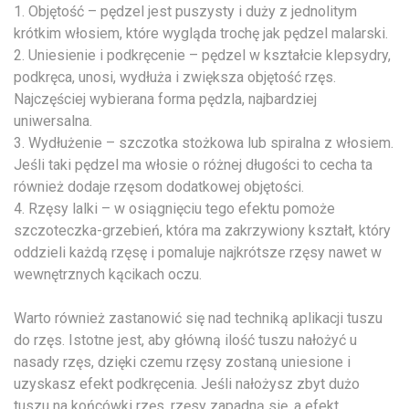
1. Objętość – pędzel jest puszysty i duży z jednolitym
krótkim włosiem, które wygląda trochę jak pędzel malarski.
2. Uniesienie i podkręcenie – pędzel w kształcie klepsydry,
podkręca, unosi, wydłuża i zwiększa objętość rzęs.
Najczęściej wybierana forma pędzla, najbardziej
uniwersalna.
3. Wydłużenie – szczotka stożkowa lub spiralna z włosiem.
Jeśli taki pędzel ma włosie o różnej długości to cecha ta
również dodaje rzęsom dodatkowej objętości.
4. Rzęsy lalki – w osiągnięciu tego efektu pomoże
szczoteczka-grzebień, która ma zakrzywiony kształt, który
oddzieli każdą rzęsę i pomaluje najkrótsze rzęsy nawet w
wewnętrznych kącikach oczu.
Warto również zastanowić się nad techniką aplikacji tuszu
do rzęs. Istotne jest, aby główną ilość tuszu nałożyć u
nasady rzęs, dzięki czemu rzęsy zostaną uniesione i
uzyskasz efekt podkręcenia. Jeśli nałożysz zbyt dużo
tuszu na końcówki rzęs, rzęsy zapadną się, a efekt