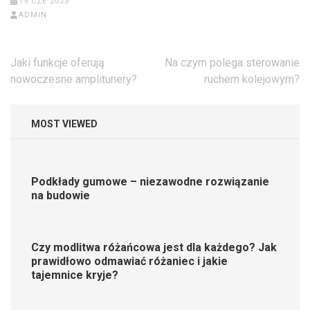
19 CZE 2023
ADMIN
Nawigacja
Jaki funkcje oferują
Na czym polega sterowanie
wpisu
nowoczesne amplitunery?
ruchem kolejowym?
MOST VIEWED
Podkłady gumowe – niezawodne rozwiązanie
na budowie
Czy modlitwa różańcowa jest dla każdego? Jak
prawidłowo odmawiać różaniec i jakie
tajemnice kryje?