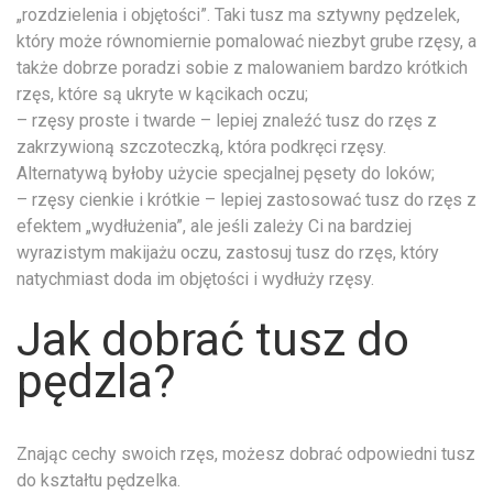
„rozdzielenia i objętości”. Taki tusz ma sztywny pędzelek,
który może równomiernie pomalować niezbyt grube rzęsy, a
także dobrze poradzi sobie z malowaniem bardzo krótkich
rzęs, które są ukryte w kącikach oczu;
– rzęsy proste i twarde – lepiej znaleźć tusz do rzęs z
zakrzywioną szczoteczką, która podkręci rzęsy.
Alternatywą byłoby użycie specjalnej pęsety do loków;
– rzęsy cienkie i krótkie – lepiej zastosować tusz do rzęs z
efektem „wydłużenia”, ale jeśli zależy Ci na bardziej
wyrazistym makijażu oczu, zastosuj tusz do rzęs, który
natychmiast doda im objętości i wydłuży rzęsy.
Jak dobrać tusz do
pędzla?
Znając cechy swoich rzęs, możesz dobrać odpowiedni tusz
do kształtu pędzelka.