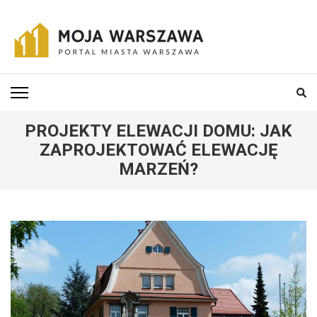
Skip
to
content
(Press
MOJA-WARSZAWA
Portal miasta Warszawa i okolic
Enter)
PROJEKTY ELEWACJI DOMU: JAK
ZAPROJEKTOWAĆ ELEWACJĘ
MARZEŃ?