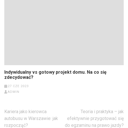
Indywidualny vs gotowy projekt domu. Na co się
zdecydować?
27 CZE 2023
ADMIN
Nawigacja
Kariera jako kierowca
Teoria i praktyka – jak
wpisu
autobusu w Warszawie: jak
efektywnie przygotować się
rozpocząć?
do egzaminu na prawo jazdy?