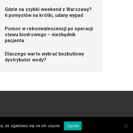
Gdzie na szybki weekend z Warszawy?
6 pomysłów na krótki, udany wypad
Pomoc w rekonwalescencji po operacji
stawu biodrowego – niezbędnik
pacjenta
Dlaczego warto wybrać bezbutlowy
dystrybutor wody?
| Developed By
Rara Theme
. Powered by
WordPress
.
a, że zgadzasz się na ich użycie.
Zgoda