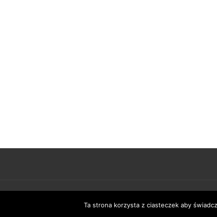
© Copyright 2026
moja-warszawa
.
Ta strona korzysta z ciasteczek aby świadc