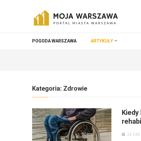
Skip
to
content
(Press
MOJA-WARSZAWA
Portal miasta Warszawa i okolic
Enter)
POGODA WARSZAWA
ARTYKUŁY
Kategoria:
Zdrowie
Kiedy
rehabi
23 CZE