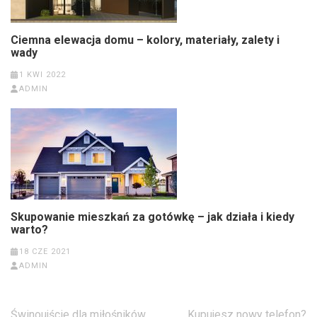
Ciemna elewacja domu – kolory, materiały, zalety i
wady
1 KWI 2022
ADMIN
Skupowanie mieszkań za gotówkę – jak działa i kiedy
warto?
18 CZE 2021
ADMIN
Nawigacja
Świnoujście dla miłośników
Kupujesz nowy telefon?