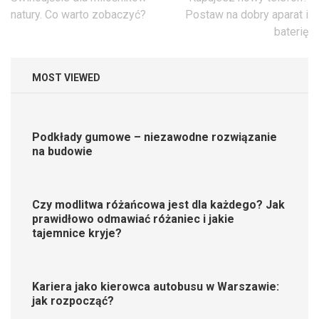
wpisu
natury. Co warto zobaczyć?
Postaw na dobry aparat i
baterię
MOST VIEWED
Podkłady gumowe – niezawodne rozwiązanie
na budowie
Czy modlitwa różańcowa jest dla każdego? Jak
prawidłowo odmawiać różaniec i jakie
tajemnice kryje?
Kariera jako kierowca autobusu w Warszawie:
jak rozpocząć?