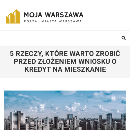
Skip
to
content
(Press
MOJA-WARSZAWA
Portal miasta Warszawa i okolic
Enter)
5 RZECZY, KTÓRE WARTO ZROBIĆ
PRZED ZŁOŻENIEM WNIOSKU O
KREDYT NA MIESZKANIE