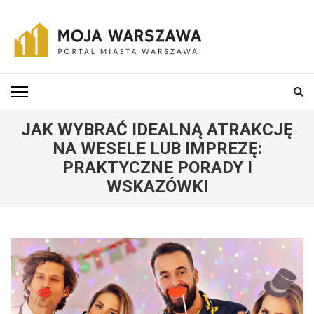
Skip
to
content
(Press
MOJA-WARSZAWA
Portal miasta Warszawa i okolic
Enter)
JAK WYBRAĆ IDEALNĄ ATRAKCJĘ
NA WESELE LUB IMPREZĘ:
PRAKTYCZNE PORADY I
WSKAZÓWKI