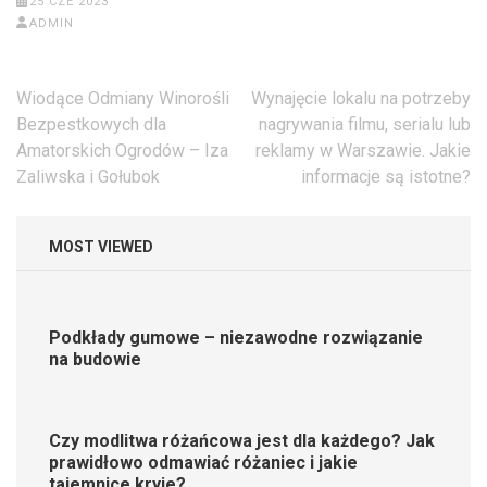
25 CZE 2023
ADMIN
Nawigacja
Wiodące Odmiany Winorośli
Wynajęcie lokalu na potrzeby
wpisu
Bezpestkowych dla
nagrywania filmu, serialu lub
Amatorskich Ogrodów – Iza
reklamy w Warszawie. Jakie
Zaliwska i Gołubok
informacje są istotne?
MOST VIEWED
Podkłady gumowe – niezawodne rozwiązanie
na budowie
Czy modlitwa różańcowa jest dla każdego? Jak
prawidłowo odmawiać różaniec i jakie
tajemnice kryje?